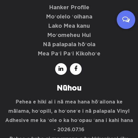
Hanker Profile
Moʻolelo ʻoihana
Lako Mea kanu
Moʻomeheu Hui
Nā palapala hōʻoia
Mea Paʻi Paʻi Kikohoʻe
Nūhou
Pehea e hiki ai i nā mea hana hōʻailona ke
mālama, hoʻopili, a hoʻoneʻe i nā palapala Vinyl
Adhesive me ka ʻole o ka hoʻopau ʻana i kahi hana
- 2026.07.16