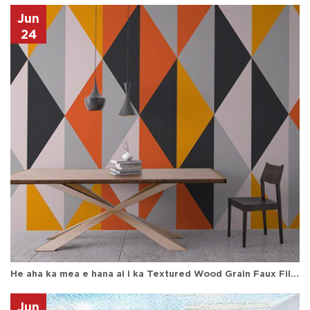
Jun
24
He aha ka mea e hana ai i ka Textured Wood Grain Faux Film Wraps i kahi koho kiʻekiʻe no nā puka a me nā lako?
Jun