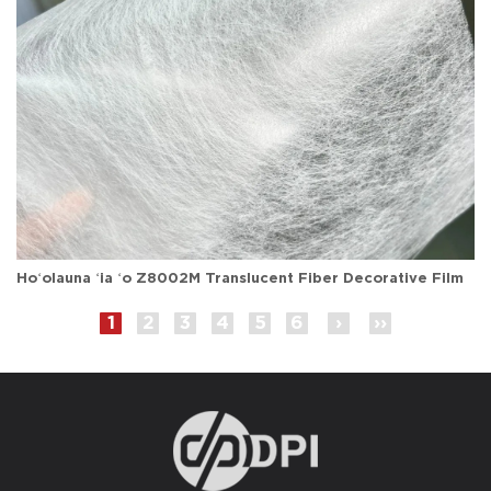
Hoʻolauna ʻia ʻo Z8002M Translucent Fiber Decorative Film
1
2
3
4
5
6
›
››