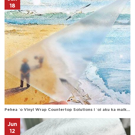
18
Pehea ʻo Vinyl Wrap Countertop Solutions i ʻoi aku ka maikaʻi o ka hoʻopau hou ʻana: He alakaʻi hoʻonohonoho hoʻohālikelike.
Jun
12