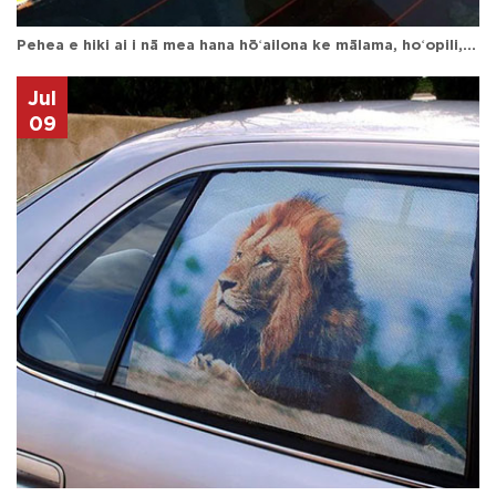
Pehea e hiki ai i nā mea hana hōʻailona ke mālama, hoʻopili, a hoʻoneʻe i nā palapala Vinyl Adhesive me ka ʻole o ka hoʻopau ʻana i kahi hana
Jul
09