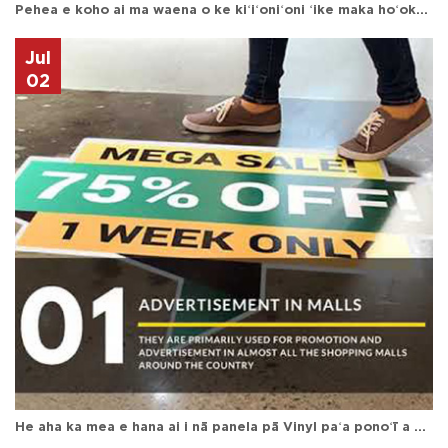
Pehea e koho ai ma waena o ke kiʻiʻoniʻoni ʻike maka hoʻokahi a me ke kiʻiʻoniʻoni puka aniani no ke aniani kalepa
Jul
02
He aha ka mea e hana ai i nā panela pā Vinyl paʻa ponoʻī a me nā laina pale wai i nā ʻano ʻokoʻa kiʻekiʻe loa no nā ua hou?